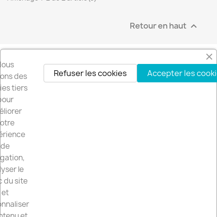
Retour en haut

Nous
Refuser les cookies
Accepter les cook
isons des
es tiers
pour
liorer
otre
érience
de
gation,
LE SITE

yser le
c du site
LE-VINCE.FR

et
nnaliser
VOTRE COMPTE

ntenu et