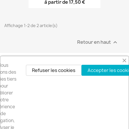
à partir de 17,50 €
Affichage 1-2 de 2 article(s)
Retour en haut

Nous
Refuser les cookies
Accepter les cook
isons des
es tiers
pour
liorer
otre
érience
de
gation,
LE SITE

yser le