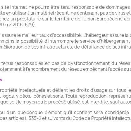
e site Internet ne pourra être tenu responsable de dommages mat
site en utilisant un matériel récent, ne contenant pas de virus
é chez un prestataire sur le territoire de l’Union Européenne
D : n° 2016-679).
i assure le meilleur taux d’accessibilité. L’hébergeur assure la
éanmoins la possibilité d’interrompre le service d’hébergement
lioration de ses infrastructures, de défaillance de ses infras
tre tenus responsables en cas de dysfonctionnement du réseau
é notamment à l’encombrement du réseau empêchant l’accès au 
s.
ropriété intellectuelle et détient les droits d’usage sur tous l
logos, vidéos, icônes et sons. Toute reproduction, représenta
que soit le moyen ou le procédé utilisé, est interdite, sauf autor
 ou d’un quelconque élément qu’il contient sera considéré
s articles L.335-2 et suivants du Code de Propriété Intellectu