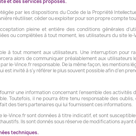
site et des services proposés.
otégée par les dispositions du Code de la Propriété Intellectu
nière réutiliser, céder ou exploiter pour son propre compte tou
 l’acceptation pleine et entière des conditions générales d’ut
fiées ou complétées à tout moment, les utilisateurs du site le-V
ble à tout moment aux utilisateurs. Une interruption pour 
forcera alors de communiquer préalablement aux utilisateurs le
t par le-Vince.fr responsable. De la même façon, les mentions 
qui est invité à s’y référer le plus souvent possible afin d’en p
 fournir une information concernant l’ensemble des activités de
le. Toutefois, il ne pourra être tenu responsable des oublis
 fait des tiers partenaires qui lui fournissent ces informations.
e le-Vince.fr sont données à titre indicatif, et sont susceptible
 exhaustifs. Ils sont donnés sous réserve de modifications ayant
nnées techniques.