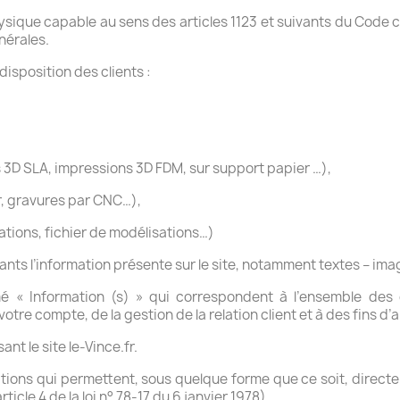
ique capable au sens des articles 1123 et suivants du Code civil
nérales.
 disposition des clients :
 3D SLA, impressions 3D FDM, sur support papier …),
r, gravures par CNC…),
tions, fichier de modélisations…)
nts l’information présente sur le site, notamment textes – ima
« Information (s) » qui correspondent à l’ensemble des d
otre compte, de la gestion de la relation client et à des fins d’
ant le site le-Vince.fr.
ations qui permettent, sous quelque forme que ce soit, directe
icle 4 de la loi n° 78-17 du 6 janvier 1978).