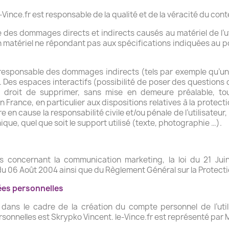
e-Vince.fr est responsable de la qualité et de la véracité du cont
 des dommages directs et indirects causés au matériel de l’utili
d’un matériel ne répondant pas aux spécifications indiquées au p
u responsable des dommages indirects (tels par exemple qu’u
.fr. Des espaces interactifs (possibilité de poser des questions
e le droit de supprimer, sans mise en demeure préalable,
en France, en particulier aux dispositions relatives à la protec
re en cause la responsabilité civile et/ou pénale de l’utilisat
ique, quel que soit le support utilisé (texte, photographie …).
ns concernant la communication marketing, la loi du 21 Jui
 du 06 Août 2004 ainsi que du Règlement Général sur la Protec
ées personnelles
dans le cadre de la création du compte personnel de l’utili
onnelles est Skrypko Vincent. le-Vince.fr est représenté par 