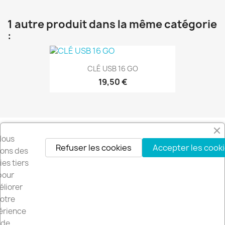
1 autre produit dans la même catégorie
:
CLÉ USB 16 GO
19,50 €
Nous
Refuser les cookies
Accepter les cook
isons des
es tiers
pour
liorer
otre
érience
de