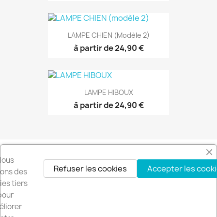
LAMPE CHIEN (modèle 2)
à partir de 24,90 €
LAMPE HIBOUX
à partir de 24,90 €
Nous
Refuser les cookies
Accepter les cook
isons des
es tiers
pour
liorer