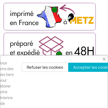
Nous
Refuser les cookies
Accepter les cook
isons des
es tiers
pour
liorer
otre
érience
de