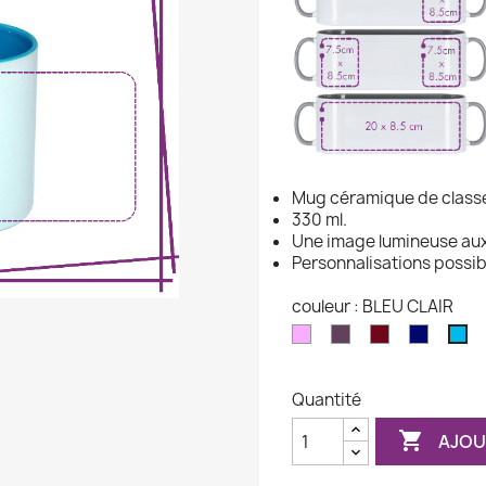
Mug céramique de class
330 ml.
Une image lumineuse aux 
Personnalisations possib
couleur : BLEU CLAIR
ROSE
VIOLET
BORDEAU
MARINE
BL
CL
Quantité

AJOU