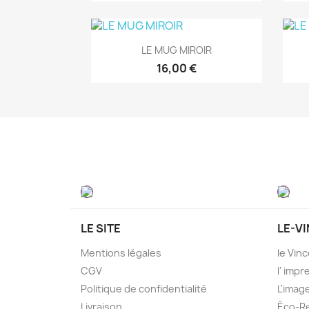
Aperçu rapide

LE MUG MIROIR
16,00 €
LE SITE
LE-VI
Mentions légales
le Vinc
CGV
l' imp
Politique de confidentialité
L'imag
Livraison
Éco-R