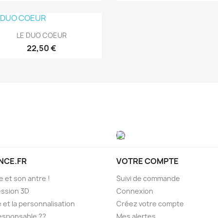
Aperçu rapide

LE DUO COEUR
22,50 €
NCE.FR
VOTRE COMPTE
e et son antre !
Suivi de commande
ression 3D
Connexion
e et la personnalisation
Créez votre compte
esponsable ??
Mes alertes