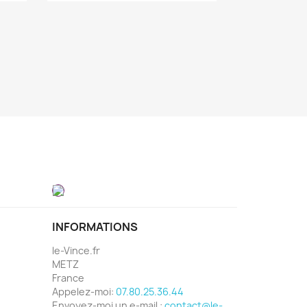
INFORMATIONS
le-Vince.fr
METZ
France
Appelez-moi:
07.80.25.36.44
Envoyez-moi un e-mail :
contact@le-