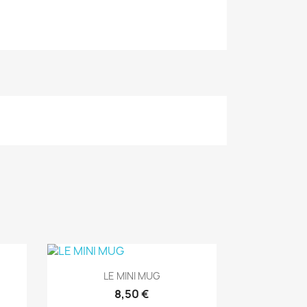
Aperçu rapide

LE MINI MUG
8,50 €