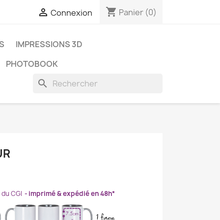
shopping_cart

Panier
(0)
Connexion
ES
IMPRESSIONS 3D
PHOTOBOOK
search
UR
B du CGI
imprimé & expédié en 48h*