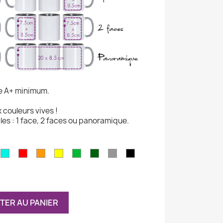
e A+ minimum.
couleurs vives !
les : 1 face, 2 faces ou panoramique.
AZUR
ROUGE
ORANGE
JAUNE
VERT
VERT
GRIS
NOIR
EU
CLAIR
FONCÉ
AIR
TER AU PANIER