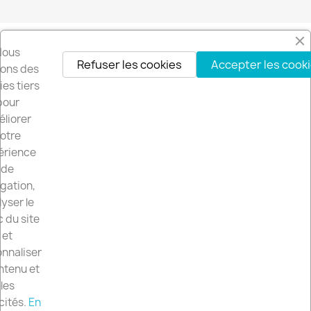
Nous
Refuser les cookies
Accepter les cook
isons des
es tiers
pour
liorer
otre
érience
de
gation,
LE SITE

yser le
c du site
LE-VINCE.FR

et
nnaliser
VOTRE COMPTE

ntenu et
les
cités.
En
INFORMATIONS
keyboard_arrow_down