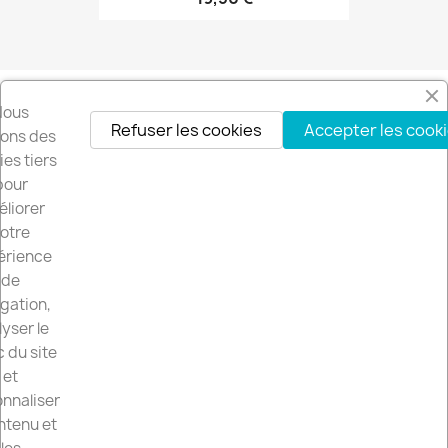
Nous
Refuser les cookies
Accepter les cook
isons des
es tiers
pour
liorer
otre
érience
de
gation,
LE SITE

yser le
c du site
LE-VINCE.FR

et
nnaliser
VOTRE COMPTE

ntenu et